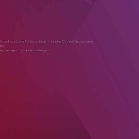
liche und juristische Personen bestimmt sowie für Vereinigungen und
eiz.
bedingungen
|
Cookie-einstellungen