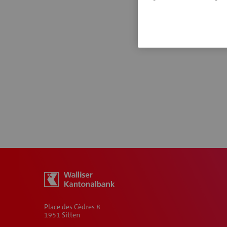
Password
*
Place des Cèdres 8
1951 Sitten