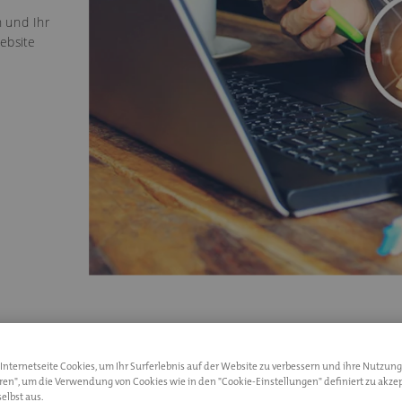
 und Ihr
ebsite
*
nternetseite Cookies, um Ihr Surferlebnis auf der Website zu verbessern und ihre Nutzung
eren", um die Verwendung von Cookies wie in den "Cookie-Einstellungen" definiert zu akzep
elbst aus.