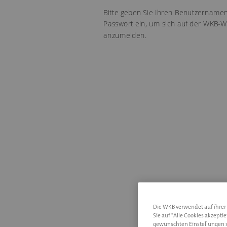
Bitte geben Sie Ihren Benutzernamen
Passwort ein, um sich auf der WKB-W
anzumelden.
Username
Die WKB verwendet auf ihrer I
Sie auf "Alle Cookies akzepti
gewünschten Einstellungen s