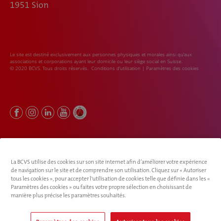
1951 Sion
Le site est destiné exclusivement aux personnes physiques et morales ainsi qu’aux
associations et corporations ayant leur domicile ou leur siège social en Suisse.
© 2020 BCVS. Tous droits réservés.
Conditions d’utilisation
|
Paramètres des cookies
La BCVS utilise des cookies sur son site internet afin d’améliorer votre expérience
de navigation sur le site et de comprendre son utilisation. Cliquez sur « Autoriser
tous les cookies », pour accepter l'utilisation de cookies telle que définie dans les «
Paramètres des cookies » ou faites votre propre sélection en choisissant de
manière plus précise les paramètres souhaités.