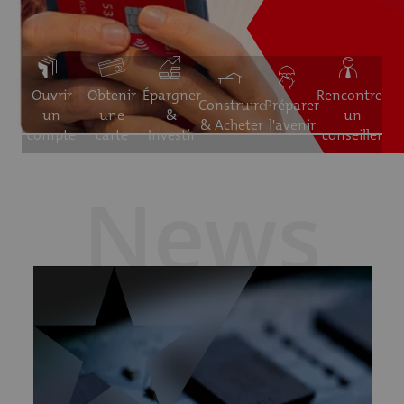
Ouvrir
Obtenir
Épargner
Rencontrer
Construire
Préparer
un
une
&
un
& Acheter
l'avenir
compte
carte
Investir
conseiller
News