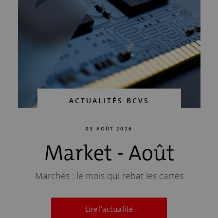
ACTUALITÉS BCVS
ACTUALITÉS BCVS
ACTUALITÉS BCVS
21 JUILLET 2026
16 JUILLET 2026
03 AOÛT 2026
Market - Août
BCVS TWINT
Résultats
semestriels 2026
Une sécurité renforcée dès le 24 juillet 2026
Marchés : le mois qui rebat les cartes
Lire l'actualité
Lire l'actualité
Lire l'actualité