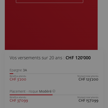
Vos versements sur
20
ans :
CHF
120'000
Epargne
3A
Bénéfice attendu
Montant total attendu
CHF
3'200
CHF
123'200
Placement - risque
Modéré
Bénéfice attendu
Montant total attendu
CHF
37'099
CHF
157'099