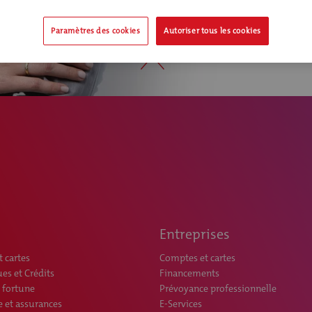
Paramètres des cookies
Autoriser tous les cookies
Entreprises
 cartes
Comptes et cartes
s et Crédits
Financements
 fortune
Prévoyance professionnelle
 et assurances
E-Services