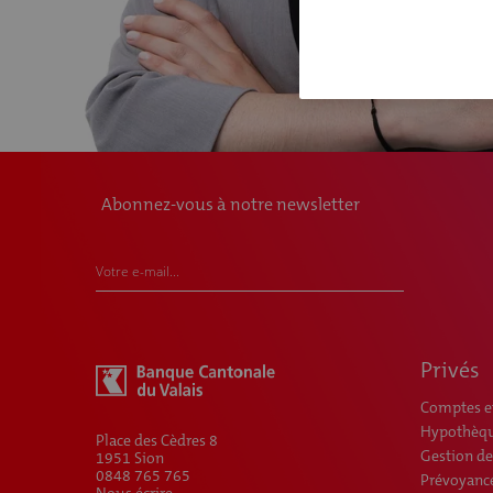
Abonnez-vous à notre newsletter
Votre e-mail...
Privés
Comptes et
Hypothèque
Place des Cèdres 8
Gestion de
1951 Sion
0848 765 765
Prévoyance