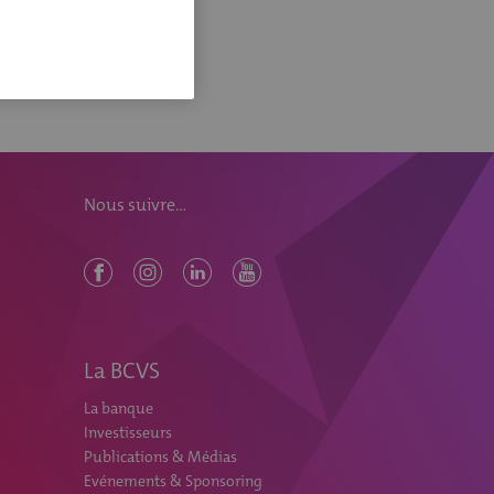
Nous suivre...
La BCVS
La banque
Investisseurs
Publications & Médias
Evénements & Sponsoring