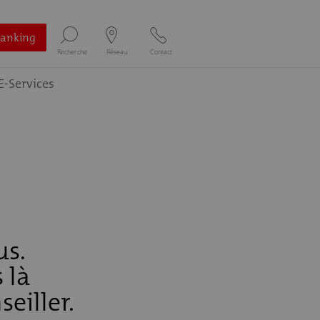
Banking
Recherche
Réseau
Contact
E-Services
us.
 là
eiller.