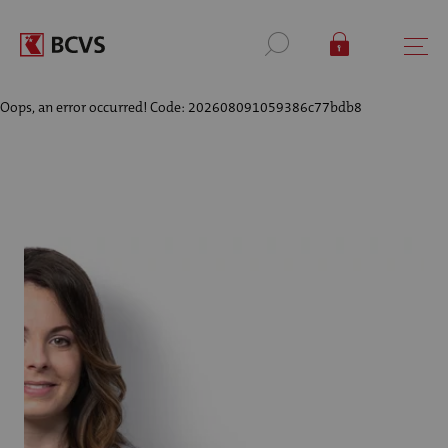
Oops, an error occurred! Code: 202608091059386c77bdb8