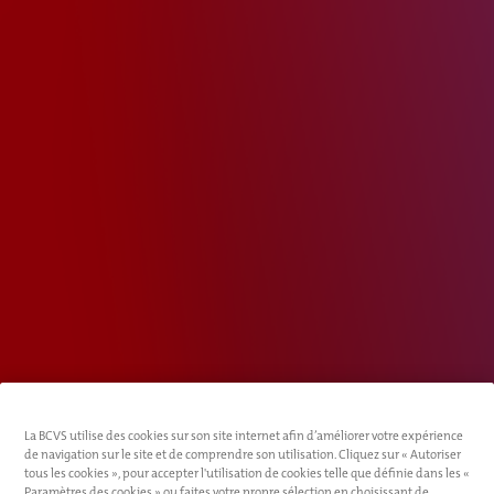
La BCVS utilise des cookies sur son site internet afin d’améliorer votre expérience
de navigation sur le site et de comprendre son utilisation. Cliquez sur « Autoriser
tous les cookies », pour accepter l'utilisation de cookies telle que définie dans les «
Paramètres des cookies » ou faites votre propre sélection en choisissant de