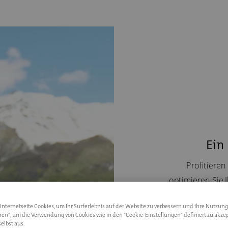
Ein
Profitieren
optimieren Sie 
auf Ihre pers
nternetseite Cookies, um Ihr Surferlebnis auf der Website zu verbessern und ihre Nutzung
Bedürfnis
eren", um die Verwendung von Cookies wie in den "Cookie-Einstellungen" definiert zu akzep
elbst aus.