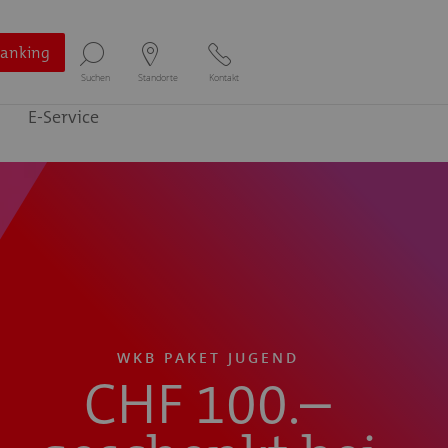
Banking
Suchen
Standorte
Kontakt
E-Service
WKB PAKET JUGEND
CHF 100.–