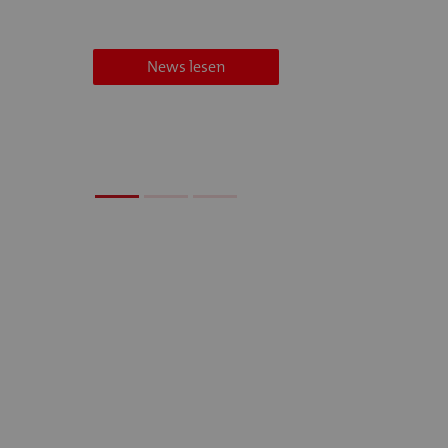
News lesen
News lesen
News lesen