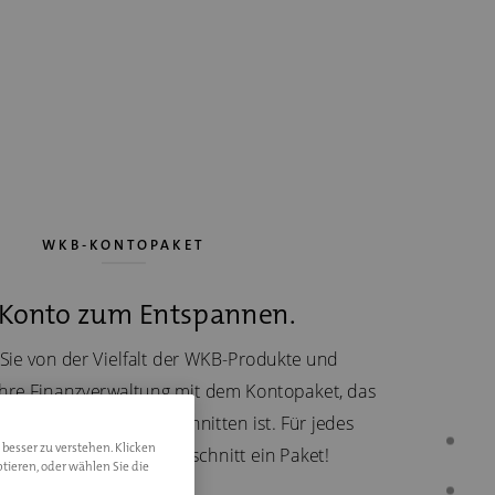
WKB-KONTOPAKET
 Konto zum Entspannen.
 Sie von der Vielfalt der WKB-Produkte und
Ihre Finanzverwaltung mit dem Kontopaket, das
önliche Situation zugeschnitten ist. Für jedes
 besser zu verstehen. Klicken
 und für jeden Lebensabschnitt ein Paket!
tieren, oder wählen Sie die