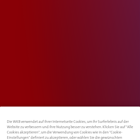
Die WKB verwendet auf ihrer Internetseite Cookies, um Ihr Surferlebnis auf der
Website zu verbessern und ihre Nutzung besser zu verstehen. Klicken Sie auf "Alle
Cookies akzeptieren", um die Verwendung von Cookies wie in den "Cookie-
Einstellungen" definiert zu akzeptieren, oder wählen Sie die gewünschten