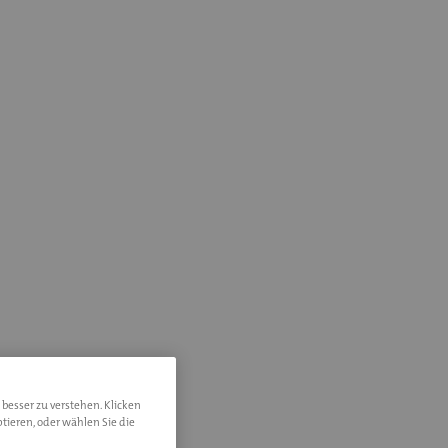
assgeschneiderte
ge für Sie und
 besser zu verstehen. Klicken
ngestellten
tieren, oder wählen Sie die