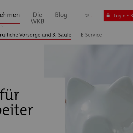
nehmen
Die
Blog
Login E-
DE
WKB
rufliche Vorsorge und 3.-Säule
E-Service
für
eiter