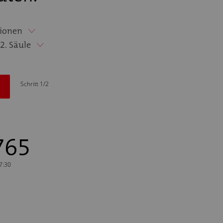
ionen
2. Säule
Schritt 1/2
765
17:30