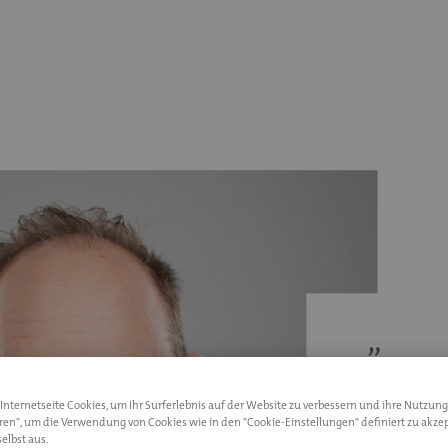
Eine m
Vorsor
nternetseite Cookies, um Ihr Surferlebnis auf der Website zu verbessern und ihre Nutzung
Ihre A
eren", um die Verwendung von Cookies wie in den "Cookie-Einstellungen" definiert zu akzep
elbst aus.