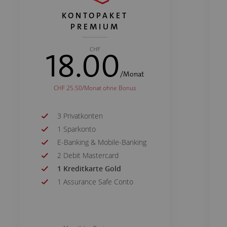
KONTOPAKET
PREMIUM
18.00
CHF
/Monat
CHF 25.50/Monat ohne Bonus
3
Privatkonten
1
Sparkonto
E-Banking & Mobile-Banking
2
Debit Mastercard
1
Kreditkarte Gold
1
Assurance Safe Conto
24
Geldbezüge an
Automaten von