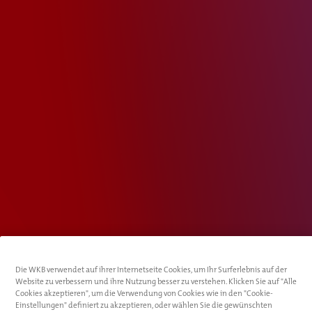
Die WKB verwendet auf ihrer Internetseite Cookies, um Ihr Surferlebnis auf der
Website zu verbessern und ihre Nutzung besser zu verstehen. Klicken Sie auf "Alle
Cookies akzeptieren", um die Verwendung von Cookies wie in den "Cookie-
Einstellungen" definiert zu akzeptieren, oder wählen Sie die gewünschten