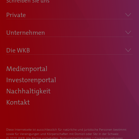
Schreiben Sie uns
Private
Unternehmen
Die WKB
Medienportal
Investorenportal
Nachhaltigkeit
Kontakt
Diese Internetseite ist ausschliesslich für natürliche und juristische Personen bestimmt
sowie für Vereinigungen und Körperschaften mit Domizil oder Sitz in der Schweiz.
© 2020 WKB. Alle Rechte vorbehalten.
Nutzungsbedingungen
|
Cookie-einstellungen