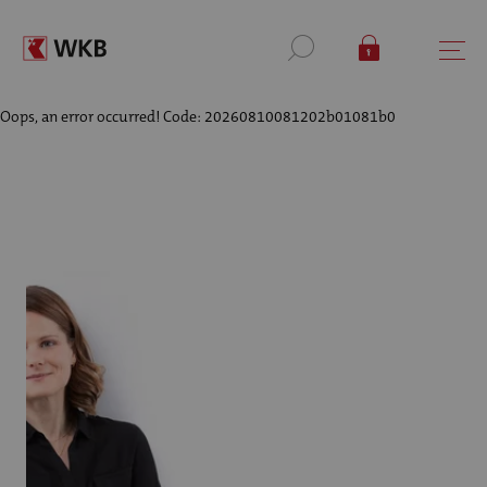
Oops, an error occurred! Code: 20260810081202b01081b0