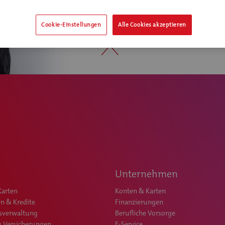
Cookie-Einstellungen
Alle Cookies akzeptieren
Unternehmen
Karten
Konten & Karten
n & Kredite
Finanzierungen
sverwaltung
Berufliche Vorsorge
& Versicherungen
E-Service