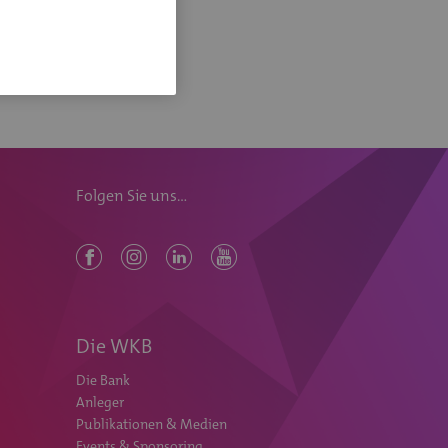
Folgen Sie uns...
Die WKB
Die Bank
Anleger
Publikationen & Medien
Events & Sponsoring