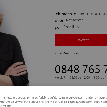
mehr Informat
Ich möchte
Personne
über
Email
per
Weiter
Rufen Sie uns an
0848 765 
Mo bis Fr
08:00 bis 12:00 / 13:30 bis 
nternetseite Cookies, um Ihr Surferlebnis auf der Website zu verbessern und ihre Nutzung
eren", um die Verwendung von Cookies wie in den "Cookie-Einstellungen" definiert zu akzep
elbst aus.