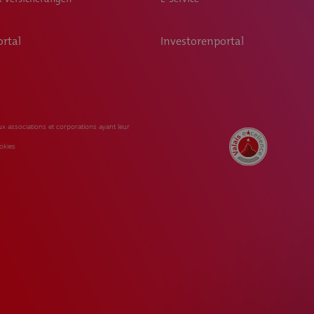
rtal
Investorenportal
x associations et corporations ayant leur
okies