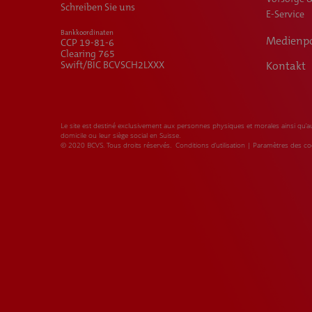
Schreiben Sie uns
E-Service
Bankkoordinaten
Medienpo
CCP 19-81-6
Clearing 765
Swift/BIC BCVSCH2LXXX
Kontakt
Le site est destiné exclusivement aux personnes physiques et morales ainsi qu’au
domicile ou leur siège social en Suisse.
© 2020 BCVS. Tous droits réservés.
Conditions d’utilisation
|
Paramètres des co