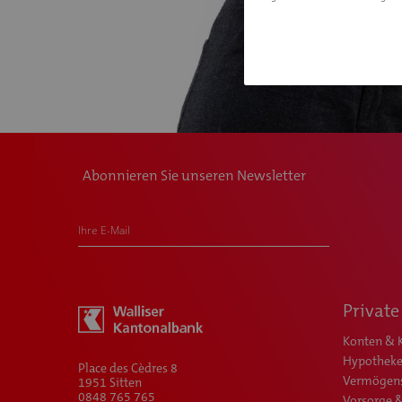
Abonnieren Sie unseren Newsletter
Ihre E-Mail
Private
Konten & 
Hypotheke
Place des Cèdres 8
Vermögen
1951 Sitten
0848 765 765
Vorsorge 