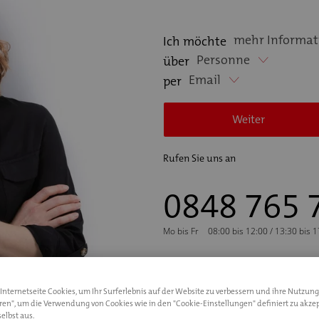
mehr Informat
Ich möchte
Personne
über
Email
per
Weiter
Rufen Sie uns an
0848 765 
Mo bis Fr
08:00 bis 12:00 / 13:30 bis 
nternetseite Cookies, um Ihr Surferlebnis auf der Website zu verbessern und ihre Nutzung
eren", um die Verwendung von Cookies wie in den "Cookie-Einstellungen" definiert zu akzep
elbst aus.