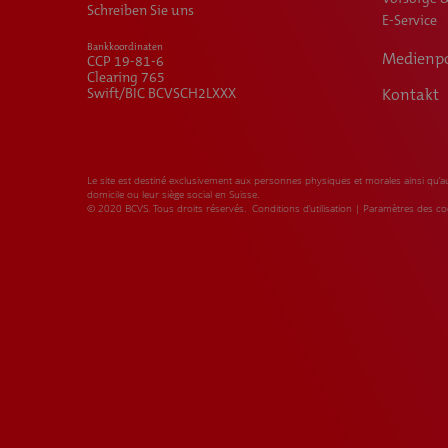
Schreiben Sie uns
E-Service
Bankkoordinaten
Medienpo
CCP 19-81-6
Clearing 765
Swift/BIC BCVSCH2LXXX
Kontakt
Le site est destiné exclusivement aux personnes physiques et morales ainsi qu’au
domicile ou leur siège social en Suisse.
© 2020 BCVS. Tous droits réservés.
Conditions d’utilisation
|
Paramètres des co