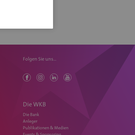
Folgen Sie uns...
Die WKB
Die Bank
Anleger
Publikationen & Medien
Events & Sponsoring