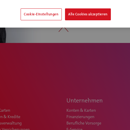
Cookie-Einstellungen
Alle Cookies akzeptieren
Unternehmen
Karten
Konten & Karten
n & Kredite
Finanzierungen
sverwaltung
Berufliche Vorsorge
& Versicherungen
E-Service