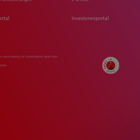
rtal
Investorenportal
x associations et corporations ayant leur
okies