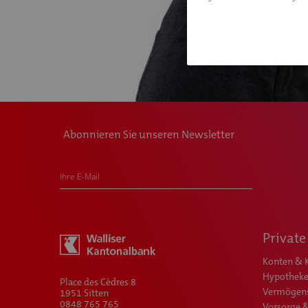
Abonnieren Sie unseren Newsletter
Ihre E-Mail
Private
Konten & 
Hypotheke
Place des Cèdres 8
Vermögen
1951 Sitten
0848 765 765
Vorsorge 