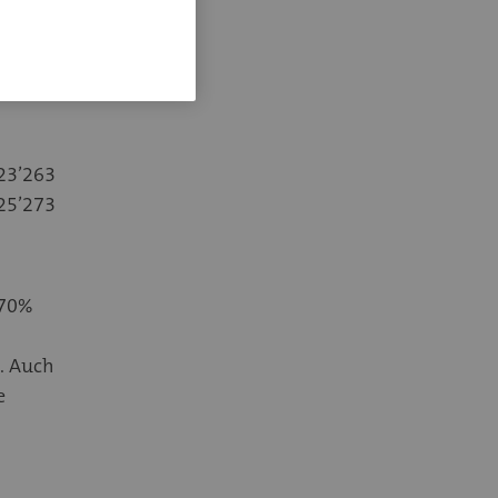
 23’263
825’273
 70%
. Auch
e