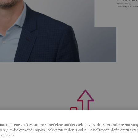
WKB-Direktor,
Leiter Region Oberwal
nternetseite Cookies, um Ihr Surferlebnis auf der Website zu verbessern und ihre Nutzung
eren", um die Verwendung von Cookies wie in den "Cookie-Einstellungen" definiert zu akzep
elbst aus.