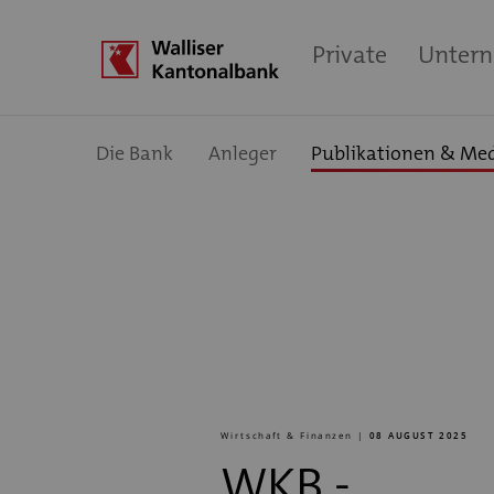
Private
Unter
Die Bank
Anleger
Publikationen & Me
Wirtschaft & Finanzen |
08 AUGUST 2025
WKB -