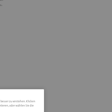
lis
 besser zu verstehen. Klicken
tieren, oder wählen Sie die