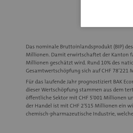
Das nominale Bruttoinlandsprodukt (BIP) des
Millionen. Damit erwirtschaftet der Kanton 
Millionen geschätzt wird. Rund 10% des nat
Gesamtwertschöpfung sich auf CHF 78’221 Mi
Für das laufende Jahr prognostiziert BAK Ec
dieser Wertschöpfung stammen aus dem tertiä
öffentliche Sektor mit CHF 5'001 Millionen u
der Handel ist mit CHF 2'515 Millionen ein wi
chemisch-pharmazeutische Industrie, welche 