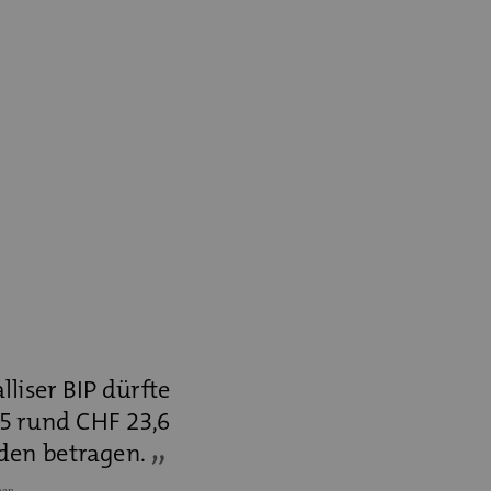
liser BIP dürfte
5 rund CHF 23,6
rden betragen.
nen