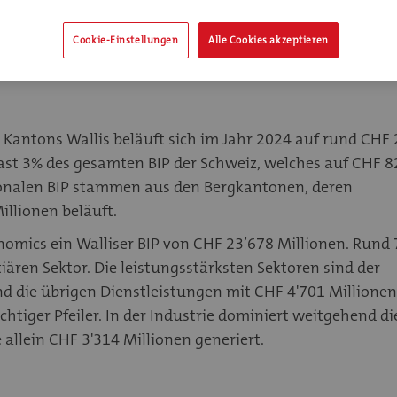
BIP 2024: 23,2 Milliarden Franken
Cookie-Einstellungen
Alle Cookies akzeptieren
BIP 2025: 23,6 Milliarden Franken
 Kantons Wallis beläuft sich im Jahr 2024 auf rund CHF
fast 3% des gesamten BIP der Schweiz, welches auf CHF 
ionalen BIP stammen aus den Bergkantonen, deren
llionen beläuft.
onomics ein Walliser BIP von CHF 23’678 Millionen. Rund
ren Sektor. Die leistungsstärksten Sektoren sind der
nd die übrigen Dienstleistungen mit CHF 4'701 Millionen
chtiger Pfeiler. In der Industrie dominiert weitgehend di
allein CHF 3'314 Millionen generiert.