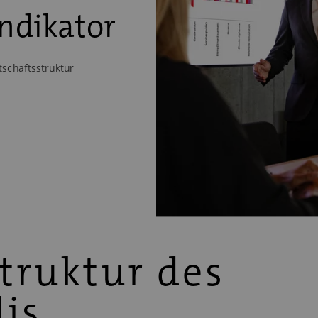
ndikator
tschaftsstruktur
truktur des
is