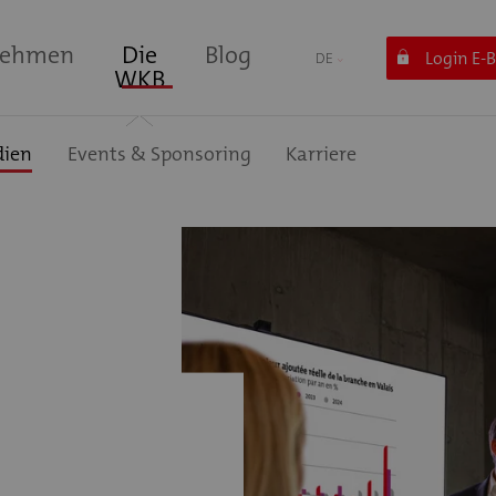
nehmen
Die
Blog
Login E-
DE
WKB
dien
Events & Sponsoring
Karriere