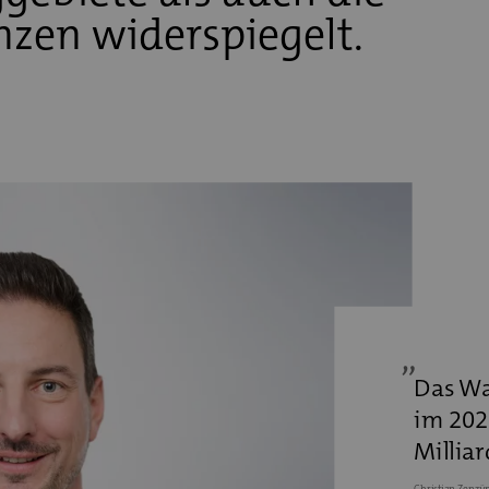
zen widerspiegelt.
Das Wal
im 202
Millia
Christian Zenzü