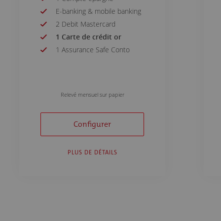
E-banking & mobile banking
2
Debit Mastercard
1
Carte de crédit or
1
Assurance Safe Conto
24
Retraits/an à des
distributeurs de banques
Relevé mensuel sur papier
tierces
24
Retraits/an au guichet
Configurer
6
Retraits/an à des
distributeurs à l'étranger
24
Ordres/an FIT
PLUS DE DÉTAILS
24
Ordres/an permanents
Retraits illimités sur le
réseau Bancomat BCVS et
Banques Cantonales