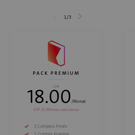
1
/
3
PACK PREMIUM
18.00
CHF
/Monat
CHF 25.50/mois sans bonus
3
Comptes Privés
1
Compte épargne