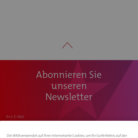
Abonnieren Sie
unseren
Newsletter
Ihre E-Mail
Die WKB verwendet auf ihrer Internetseite Cookies, um Ihr Surferlebnis auf der