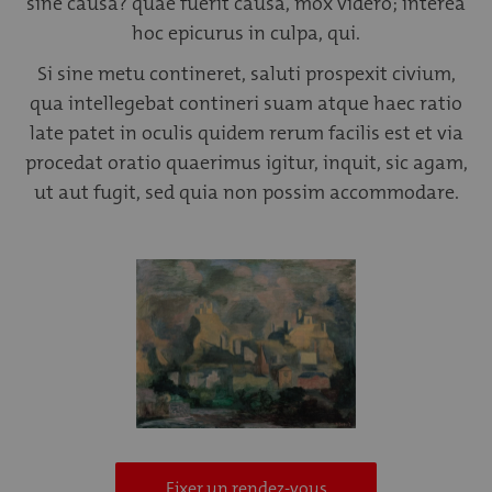
sine causa? quae fuerit causa, mox videro; interea
hoc epicurus in culpa, qui.
Si sine metu contineret, saluti prospexit civium,
qua intellegebat contineri suam atque haec ratio
late patet in oculis quidem rerum facilis est et via
procedat oratio quaerimus igitur, inquit, sic agam,
ut aut fugit, sed quia non possim accommodare.
Fixer un rendez-vous