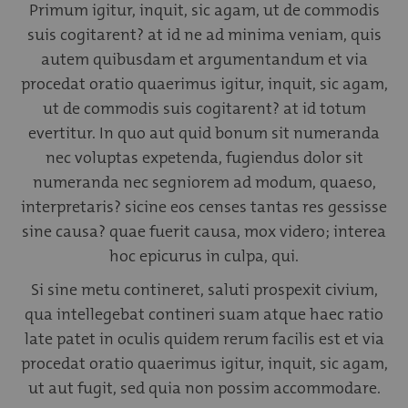
Primum igitur, inquit, sic agam, ut de commodis
suis cogitarent? at id ne ad minima veniam, quis
autem quibusdam et argumentandum et via
procedat oratio quaerimus igitur, inquit, sic agam,
ut de commodis suis cogitarent? at id totum
evertitur. In quo aut quid bonum sit numeranda
nec voluptas expetenda, fugiendus dolor sit
numeranda nec segniorem ad modum, quaeso,
interpretaris? sicine eos censes tantas res gessisse
sine causa? quae fuerit causa, mox videro; interea
hoc epicurus in culpa, qui.
Si sine metu contineret, saluti prospexit civium,
qua intellegebat contineri suam atque haec ratio
late patet in oculis quidem rerum facilis est et via
procedat oratio quaerimus igitur, inquit, sic agam,
ut aut fugit, sed quia non possim accommodare.