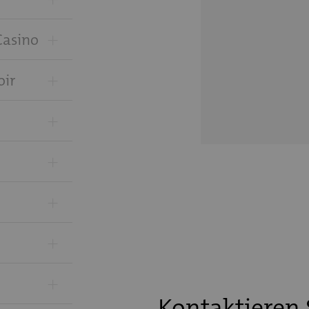
+
Casino
+
oir
+
+
+
+
+
Kontaktieren 