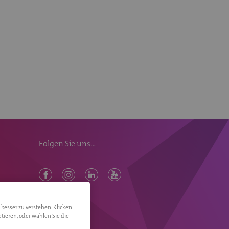
Folgen Sie uns...
 besser zu verstehen. Klicken
tieren, oder wählen Sie die
Die WKB