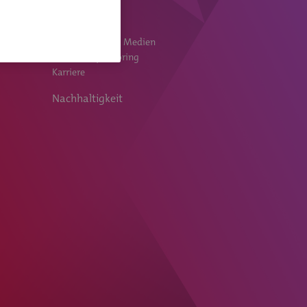
Die Bank
Anleger
Publikationen & Medien
Events & Sponsoring
Karriere
Nachhaltigkeit