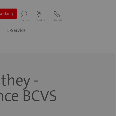
Banking
Suchen
Standorte
Kontakt
E-Service
they -
nce BCVS
Selbstbedienungszone von 05:00 - 24:00 Uhr
mit
Bancomat und Versomat