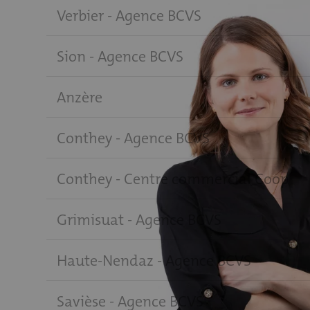
Verbier - Agence BCVS
Sion - Agence BCVS
Anzère
Conthey - Agence BCVS
Conthey - Centre commercial Coop
Grimisuat - Agence BCVS
Haute-Nendaz - Agence BCVS
Savièse - Agence BCVS