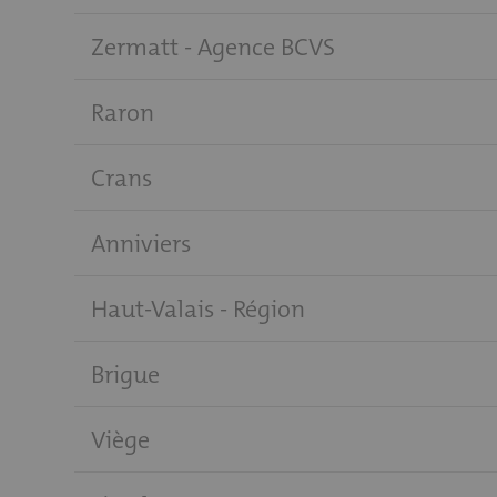
Zermatt - Agence BCVS
Raron
Crans
Anniviers
Haut-Valais - Région
Brigue
Viège