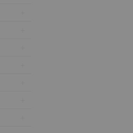
+
+
+
+
+
+
+