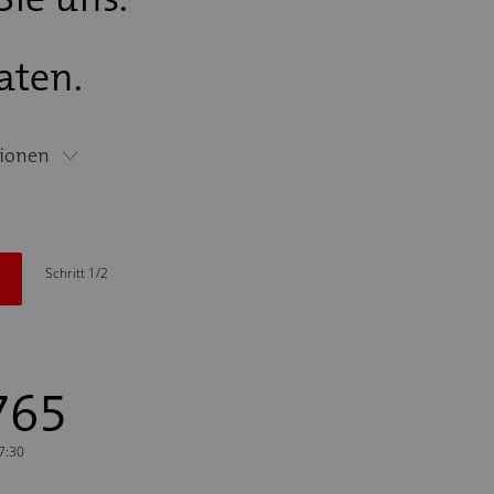
aten.
ionen
Schritt 1/2
765
17:30