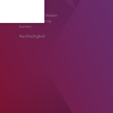
Die Bank
Anleger
Publikationen & Medien
Events & Sponsoring
Karriere
Nachhaltigkeit