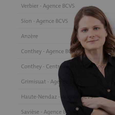
Verbier - Agence BCVS
Sion - Agence BCVS
Anzère
Conthey - Agence BCVS
Conthey - Centre commercial Coop
Grimisuat - Agence BCVS
Haute-Nendaz - Agence BCVS
Savièse - Agence BCVS