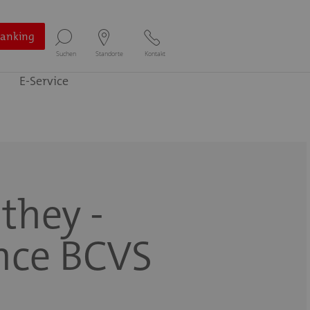
Banking
Suchen
Standorte
Kontakt
E-Service
they -
nce BCVS
Selbstbedienungszone von 05:00 - 24:00 Uhr
mit
Bancomat und Versomat