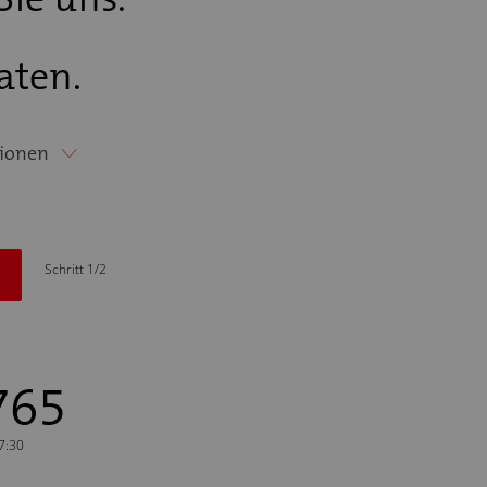
aten.
ionen
Schritt 1/2
765
17:30