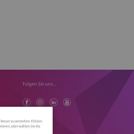
Folgen Sie uns...
 besser zu verstehen. Klicken
tieren, oder wählen Sie die
Die WKB