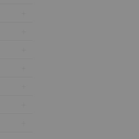
+
+
+
+
+
+
+