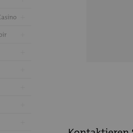
+
Casino
+
oir
+
+
+
+
+
Kontaktieren 