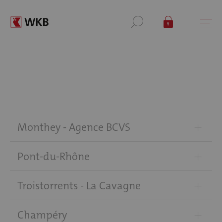
+
Monthey - Agence BCVS
+
Pont-du-Rhône
+
Troistorrents - La Cavagne
+
Champéry