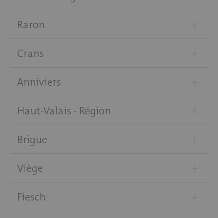
+
Raron
+
Crans
+
Anniviers
+
Haut-Valais - Région
+
Brigue
+
Viège
+
Fiesch