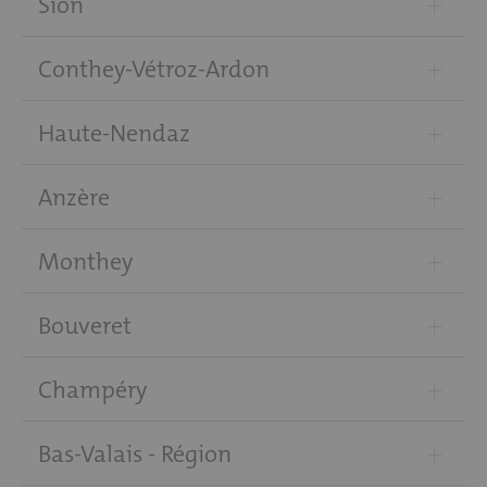
+
Sion
+
Conthey-Vétroz-Ardon
+
Haute-Nendaz
+
Anzère
+
Monthey
+
Bouveret
+
Champéry
+
Bas-Valais - Région