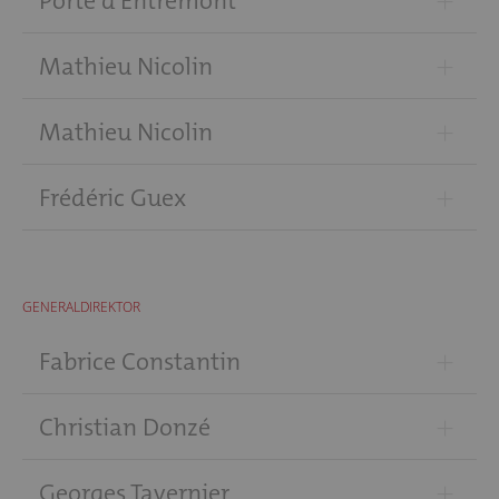
+
Porte d'Entremont
+
Mathieu Nicolin
+
Mathieu Nicolin
+
Frédéric Guex
GENERALDIREKTOR
+
Fabrice Constantin
+
Christian Donzé
+
Georges Tavernier