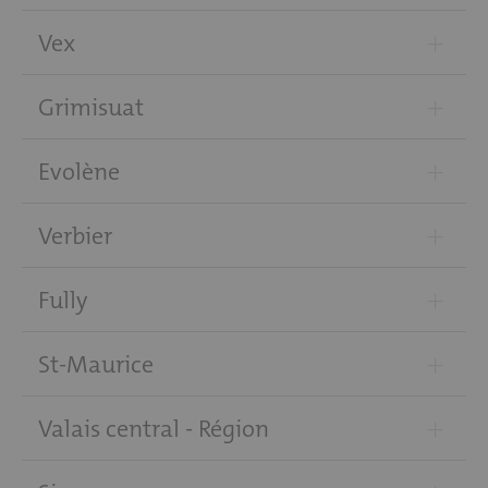
+
Vex
+
Grimisuat
+
Evolène
+
Verbier
+
Fully
+
St-Maurice
+
Valais central - Région